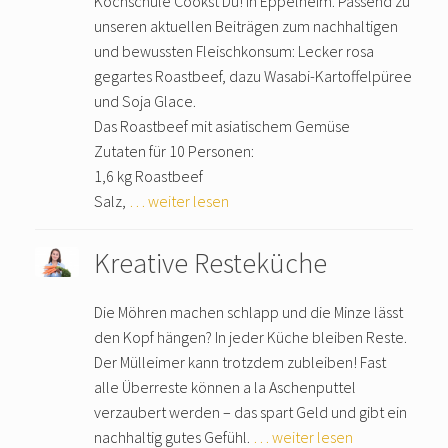
Kochschule Cookst Du! in Eppelheim. Passend zu
unseren aktuellen Beiträgen zum nachhaltigen
und bewussten Fleischkonsum: Lecker rosa
gegartes Roastbeef, dazu Wasabi-Kartoffelpüree
und Soja Glace.
Das Roastbeef mit asiatischem Gemüse
Zutaten für 10 Personen:
1,6 kg Roastbeef
Salz,
… weiter lesen
Kreative Resteküche
Die Möhren machen schlapp und die Minze lässt
den Kopf hängen? In jeder Küche bleiben Reste.
Der Mülleimer kann trotzdem zubleiben! Fast
alle Überreste können a la Aschenputtel
verzaubert werden – das spart Geld und gibt ein
nachhaltig gutes Gefühl.
… weiter lesen