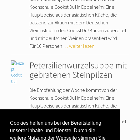
Kochschule Cookst Du! in Eppelheim: Eine
Hauptspeise aus der asiatischen Küche, die
passend zur Aktion mit dem Deutschen
Weininstitut in den Cookst Du! Kursen zubereitet
und mit deutschen Weinen präsentiert wird.
Für 10 Personen
… weiter lesen
Petersilienwurzelsuppe mit
gebratenen Steinpilzen
Die Empfehlung der Woche kommt von der
Kochschule Cookst Du! in Eppelheim: Eine
Hauptspeise aus der asiatischen Küche, die
passend zur Aktion mit dem Deutschen
Weininstitut in den Cookst Du! Kursen zubereitet
Cookies helfen uns bei der Bereitstellung
und mit deutschen Weinen präsentiert wird.
unserer Inhalte und Dienste. Durch die
Für 10 Personen
… weiter lesen
weitere Nutzung der Webseite stimmen Sie