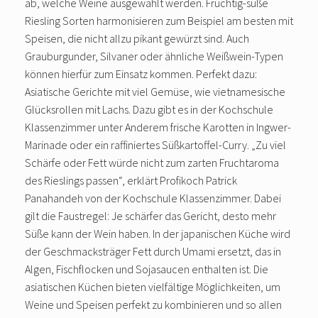
ab, welche Weine ausgewählt werden. Fruchtig-süße
Riesling Sorten harmonisieren zum Beispiel am besten mit
Speisen, die nicht allzu pikant gewürzt sind. Auch
Grauburgunder, Silvaner oder ähnliche Weißwein-Typen
können hierfür zum Einsatz kommen. Perfekt dazu:
Asiatische Gerichte mit viel Gemüse, wie vietnamesische
Glücksrollen mit Lachs. Dazu gibt es in der Kochschule
Klassenzimmer unter Anderem frische Karotten in Ingwer-
Marinade oder ein raffiniertes Süßkartoffel-Curry. „Zu viel
Schärfe oder Fett würde nicht zum zarten Fruchtaroma
des Rieslings passen“, erklärt Profikoch Patrick
Panahandeh von der Kochschule Klassenzimmer. Dabei
gilt die Faustregel: Je schärfer das Gericht, desto mehr
Süße kann der Wein haben. In der japanischen Küche wird
der Geschmacksträger Fett durch Umami ersetzt, das in
Algen, Fischflocken und Sojasaucen enthalten ist. Die
asiatischen Küchen bieten vielfältige Möglichkeiten, um
Weine und Speisen perfekt zu kombinieren und so allen