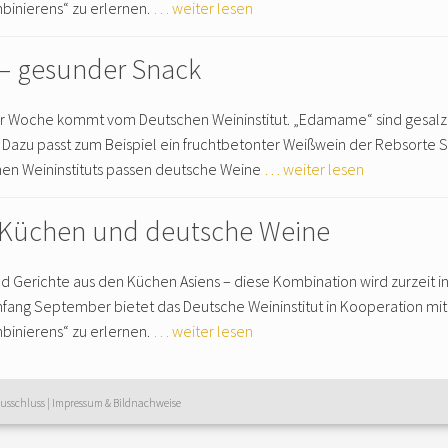
binierens“ zu erlernen.
… weiter lesen
 gesunder Snack
r Woche kommt vom Deutschen Weininstitut. „Edamame“ sind gesal
 Dazu passt zum Beispiel ein fruchtbetonter Weißwein der Rebsorte S
hen Weininstituts passen deutsche Weine
… weiter lesen
e Küchen und deutsche Weine
 Gerichte aus den Küchen Asiens – diese Kombination wird zurzeit i
Anfang September bietet das Deutsche Weininstitut in Kooperation m
binierens“ zu erlernen.
… weiter lesen
usschluss
|
Impressum & Bildnachweise