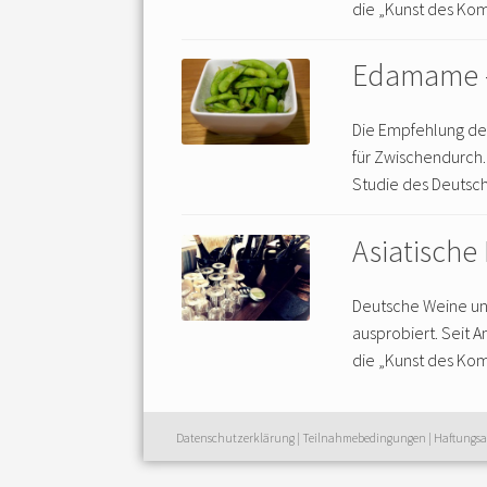
die „Kunst des Kom
Edamame –
Die Empfehlung de
für Zwischendurch.
Studie des Deutsc
Asiatisch
Deutsche Weine und
ausprobiert. Seit 
die „Kunst des Kom
Datenschutzerklärung
|
Teilnahmebedingungen
|
Haftungsa