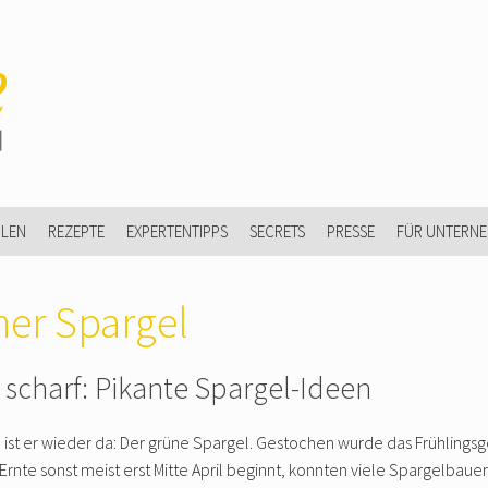
ULEN
REZEPTE
EXPERTENTIPPS
SECRETS
PRESSE
FÜR UNTERN
ner Spargel
scharf: Pikante Spargel-Ideen
n ist er wieder da: Der grüne Spargel. Gestochen wurde das Frühling
Ernte sonst meist erst Mitte April beginnt, konnten viele Spargelbau