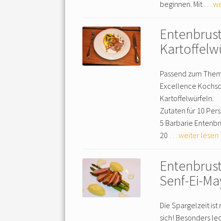
beginnen. Mit
… we
Entenbrust
Kartoffelw
Passend zum Thema
Excellence Kochsch
Kartoffelwürfeln.
Zutaten für 10 Per
5 Barbarie Entenbr
20
… weiter lesen
Entenbrust
Senf-Ei-M
Die Spargelzeit ist
sich! Besonders le