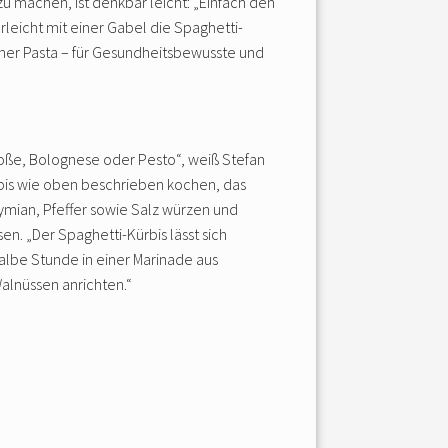
 machen, ist denkbar leicht: „Einfach den
leicht mit einer Gabel die Spaghetti-
cher Pasta – für Gesundheitsbewusste und
soße, Bolognese oder Pesto“, weiß Stefan
ürbis wie oben beschrieben kochen, das
hymian, Pfeffer sowie Salz würzen und
. „Der Spaghetti-Kürbis lässt sich
lbe Stunde in einer Marinade aus
alnüssen anrichten.“