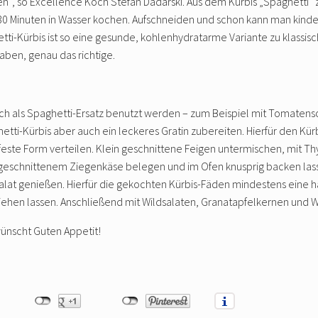
 so Excellence Koch Stefan Dadarski. Aus dem Kürbis „Spaghetti“ zu
 30 Minuten in Wasser kochen. Aufschneiden und schon kann man kinder
ti-Kürbis ist so eine gesunde, kohlenhydratarme Variante zu klassis
aben, genau das richtige.
fach als Spaghetti-Ersatz benutzt werden – zum Beispiel mit Tomaten
ghetti-Kürbis aber auch ein leckeres Gratin zubereiten. Hierfür den K
nfeste Form verteilen. Klein geschnittene Feigen untermischen, mit T
geschnittenem Ziegenkäse belegen und im Ofen knusprig backen lassen
at genießen. Hierfür die gekochten Kürbis-Fäden mindestens eine ha
iehen lassen. Anschließend mit Wildsalaten, Granatapfelkernen und W
wünscht Guten Appetit!