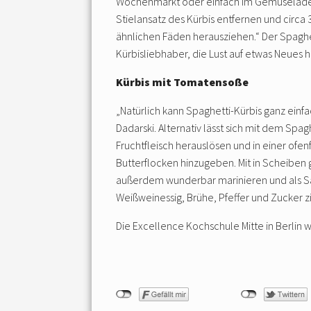
Wochenmarkt oder einfach im Gemüseladen“,
Stielansatz des Kürbis entfernen und circa
ähnlichen Fäden herausziehen.“ Der Spaghet
Kürbisliebhaber, die Lust auf etwas Neues h
Kürbis mit Tomatensoße
„Natürlich kann Spaghetti-Kürbis ganz ein
Dadarski. Alternativ lässt sich mit dem Spa
Fruchtfleisch herauslösen und in einer ofe
Butterflocken hinzugeben. Mit in Scheiben 
außerdem wunderbar marinieren und als Sal
Weißweinessig, Brühe, Pfeffer und Zucker z
Die Excellence Kochschule Mitte in Berlin 