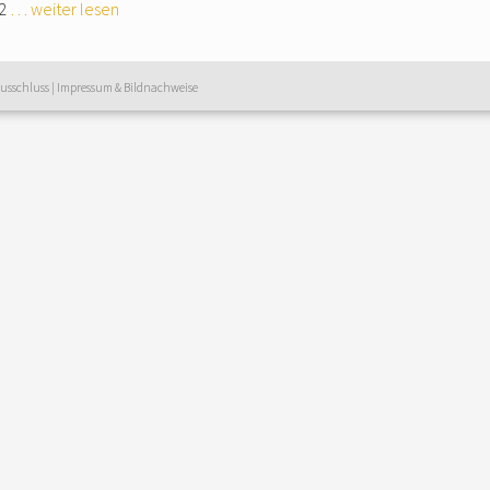
,2
… weiter lesen
usschluss
|
Impressum & Bildnachweise