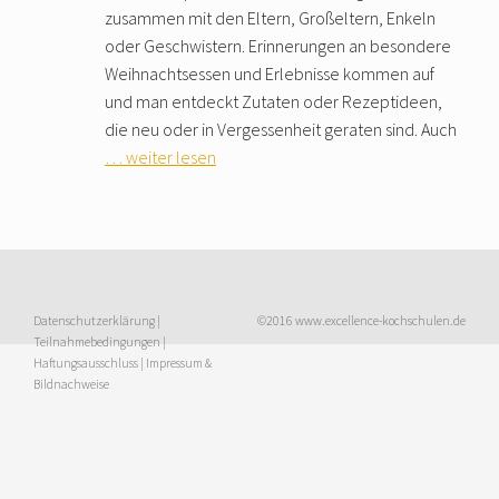
zusammen mit den Eltern, Großeltern, Enkeln
oder Geschwistern. Erinnerungen an besondere
Weihnachtsessen und Erlebnisse kommen auf
und man entdeckt Zutaten oder Rezeptideen,
die neu oder in Vergessenheit geraten sind. Auch
… weiter lesen
Datenschutzerklärung
|
©2016 www.excellence-kochschulen.de
Teilnahmebedingungen
|
Haftungsausschluss
|
Impressum &
Bildnachweise