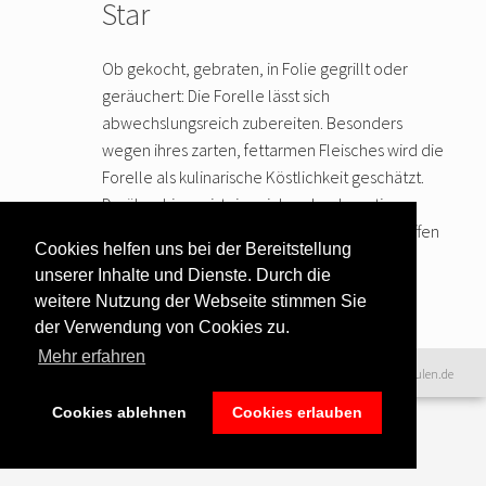
Star
Ob gekocht, gebraten, in Folie gegrillt oder
geräuchert: Die Forelle lässt sich
abwechslungsreich zubereiten. Besonders
wegen ihres zarten, fettarmen Fleisches wird die
Forelle als kulinarische Köstlichkeit geschätzt.
Darüber hinaus ist sie reich an hochwertigem
Eiweiß, wertvollen Vitaminen und Mineralstoffen
Cookies helfen uns bei der Bereitstellung
sowie
… weiter lesen
unserer Inhalte und Dienste. Durch die
weitere Nutzung der Webseite stimmen Sie
der Verwendung von Cookies zu.
Mehr erfahren
Datenschutzerklärung
|
©2016 www.excellence-kochschulen.de
Teilnahmebedingungen
|
Cookies ablehnen
Cookies erlauben
Haftungsausschluss
|
Impressum &
Bildnachweise