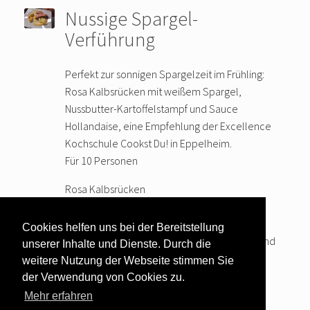
Nussige Spargel-
Verführung
Perfekt zur sonnigen Spargelzeit im Frühling:
Rosa Kalbsrücken mit weißem Spargel,
Nussbutter-Kartoffelstampf und Sauce
Hollandaise, eine Empfehlung der Excellence
Kochschule Cookst Du! in Eppelheim.
Für 10 Personen
Rosa Kalbsrücken
2 kg Kalbsrücken
Salz, Pfeffer
Cookies helfen uns bei der Bereitstellung
Zubereitung: Das Fleisch parieren, mit Salz und
unserer Inhalte und Dienste. Durch die
Pfeffer würzen und scharf
… weiter lesen
weitere Nutzung der Webseite stimmen Sie
der Verwendung von Cookies zu.
Mehr erfahren