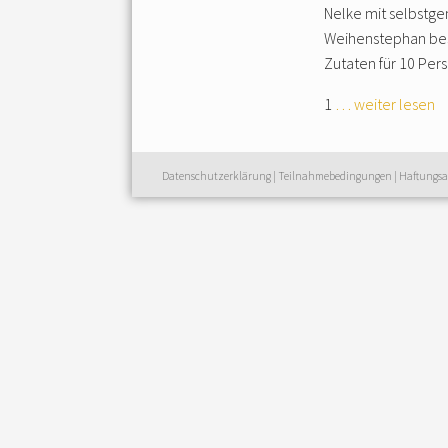
Nelke mit selbstg
Weihenstephan be
Zutaten für 10 Per
1
… weiter lesen
Datenschutzerklärung
|
Teilnahmebedingungen
|
Haftungsa