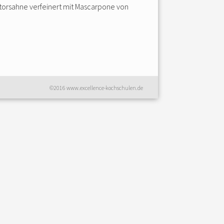
torsahne verfeinert mit Mascarpone von
©2016 www.excellence-kochschulen.de