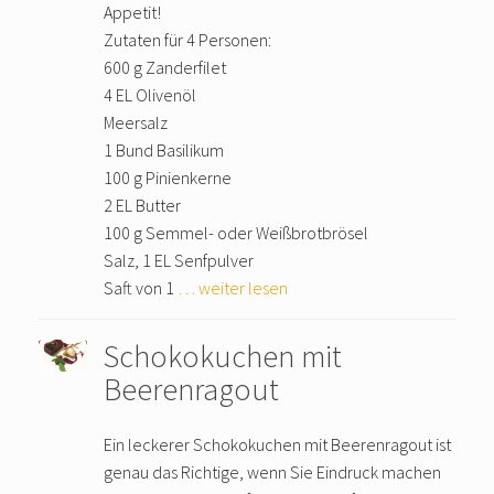
Appetit!
Zutaten für 4 Personen:
600 g Zanderfilet
4 EL Olivenöl
Meersalz
1 Bund Basilikum
100 g Pinienkerne
2 EL Butter
100 g Semmel- oder Weißbrotbrösel
Salz, 1 EL Senfpulver
Saft von 1
… weiter lesen
Schokokuchen mit
Beerenragout
Ein leckerer Schokokuchen mit Beerenragout ist
genau das Richtige, wenn Sie Eindruck machen