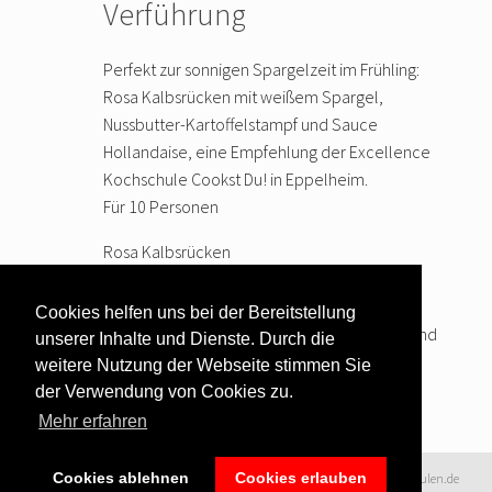
Verführung
Perfekt zur sonnigen Spargelzeit im Frühling:
Rosa Kalbsrücken mit weißem Spargel,
Nussbutter-Kartoffelstampf und Sauce
Hollandaise, eine Empfehlung der Excellence
Kochschule Cookst Du! in Eppelheim.
Für 10 Personen
Rosa Kalbsrücken
2 kg Kalbsrücken
Salz, Pfeffer
Cookies helfen uns bei der Bereitstellung
Zubereitung: Das Fleisch parieren, mit Salz und
unserer Inhalte und Dienste. Durch die
Pfeffer würzen und scharf
… weiter lesen
weitere Nutzung der Webseite stimmen Sie
der Verwendung von Cookies zu.
Mehr erfahren
Cookies ablehnen
Cookies erlauben
Datenschutzerklärung
|
©2016 www.excellence-kochschulen.de