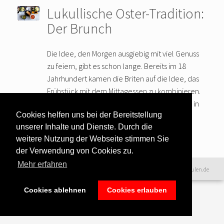
Lukullische Oster-Tradition:
Der Brunch
Die Idee, den Morgen ausgiebig mit viel Genuss
zu feiern, gibt es schon lange. Bereits im 18
Jahrhundert kamen die Briten auf die Idee, das
Frühstück mit dem Mittagessen zu kombinieren.
Die erste Erwähnung des „Brunch“ findet sich in
Cookies helfen uns bei der Bereitstellung
der
… weiter lesen
unserer Inhalte und Dienste. Durch die
weitere Nutzung der Webseite stimmen Sie
der Verwendung von Cookies zu.
Mehr erfahren
Datenschutzerklärung
|
©2016 www.excellence-kochschulen.de
Teilnahmebedingungen
|
Haftungsausschluss
|
Impressum &
Cookies ablehnen
Cookies erlauben
Bildnachweise