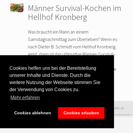
Männer Survival-Kochen im
Hellhof Kronberg
Was braucht ein Mann an einem
Samstagnachmittag zum Überleben? Wenn es
nach Dieter B. Schmidt vom Hellhof Kronberg
geht, dann ist das ultimative Männer-Survival-
Kochen die Lösung gegen Langeweile am
Cookies helfen uns bei der Bereitstellung
Wochenende. Die simple und doch so geniale
unserer Inhalte und Dienste. Durch die
Formel heißt: bestes Fleisch
… weiter lesen
weitere Nutzung der Webseite stimmen Sie
der Verwendung von Cookies zu.
Mehr erfahren
Datenschutzerklärung
|
©2016 www.excellence-kochschulen.de
Cookies ablehnen
Cookies erlauben
Teilnahmebedingungen
|
Haftungsausschluss
|
Impressum &
Bildnachweise