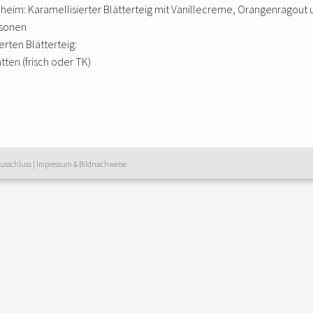
lheim: Karamellisierter Blätterteig mit Vanillecreme, Orangenragou
rsonen
erten Blätterteig:
tten (frisch oder TK)
usschluss
|
Impressum & Bildnachweise