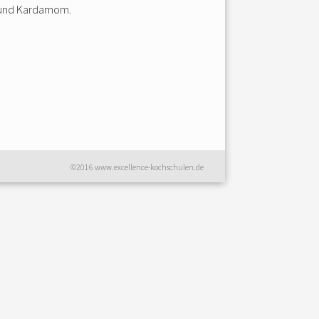
t und Kardamom.
©2016 www.excellence-kochschulen.de