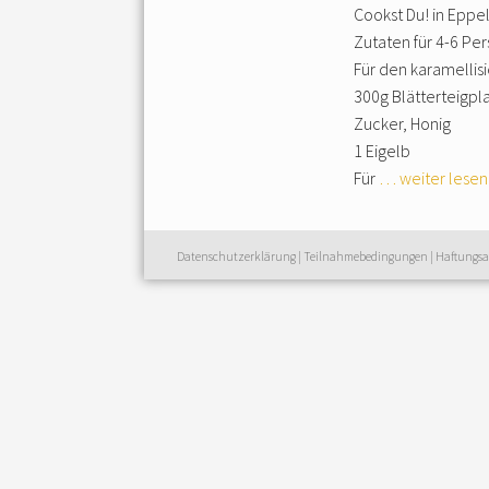
Cookst Du! in Eppe
Zutaten für 4-6 Pe
Für den karamellisi
300g Blätterteigpla
Zucker, Honig
1 Eigelb
Für
… weiter lesen
Datenschutzerklärung
|
Teilnahmebedingungen
|
Haftungsa