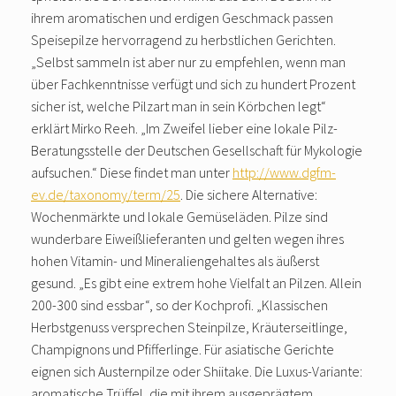
ihrem aromatischen und erdigen Geschmack passen
Speisepilze hervorragend zu herbstlichen Gerichten.
„Selbst sammeln ist aber nur zu empfehlen, wenn man
über Fachkenntnisse verfügt und sich zu hundert Prozent
sicher ist, welche Pilzart man in sein Körbchen legt“
erklärt Mirko Reeh. „Im Zweifel lieber eine lokale Pilz-
Beratungsstelle der Deutschen Gesellschaft für Mykologie
aufsuchen.“ Diese findet man unter
http://www.dgfm-
ev.de/taxonomy/term/25
. Die sichere Alternative:
Wochenmärkte und lokale Gemüseläden. Pilze sind
wunderbare Eiweißlieferanten und gelten wegen ihres
hohen Vitamin- und Mineraliengehaltes als äußerst
gesund. „Es gibt eine extrem hohe Vielfalt an Pilzen. Allein
200-300 sind essbar“, so der Kochprofi. „Klassischen
Herbstgenuss versprechen Steinpilze, Kräuterseitlinge,
Champignons und Pfifferlinge. Für asiatische Gerichte
eignen sich Austernpilze oder Shiitake. Die Luxus-Variante:
aromatische Trüffel, die mit ihrem ausgeprägtem