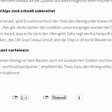
tet beim Einkauf auf die Qualität und wählt möglichst einen frischen K
Chips sind schnell zubereitet
 landet, spült Excellence-Koch Alo Theis den Wirsing unter klarem W
n: „Hier gilt, desto dünner die Scheiben, umso knuspriger werden die 
 darauf, dass es für sie in den Ofen geht. Dafür legt der Küchenprof
len: „Bei 140 Grad Celsius Umluft sind die Chips in 40 bis 50 Minuten k
kant verfeinern
ttenen Wirsing vor dem Backen auch mit zusätzlichen Zutaten und Ge
el- und Knoblauchpulver“, empfiehlt Alo Theis. Dazu den Wirsing einf
he Knabberei.