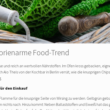
alorienarme Food-Trend
üse und reich an wertvollen Nährstoffen. Im Ofen kross gebacken, eigne
och Alo Theis von der Kochbar in Berlin verrät, wie die knusprigen Chi
g.
für den Einkauf
Flamme für die knusprige Seite von Wirsing zu werden. Gelbgrün geba
 in nichts nach. Hinzu kommt: Neben Ballaststoffen und Eiweiß hat d