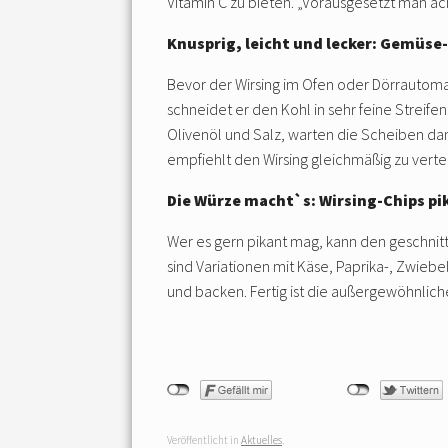
Vitamin C zu bieten. „Vorausgesetzt man ach
Knusprig, leicht und lecker: Gemüse-
Bevor der Wirsing im Ofen oder Dörrautomat
schneidet er den Kohl in sehr feine Streife
Olivenöl und Salz, warten die Scheiben dann
empfiehlt den Wirsing gleichmäßig zu vertei
Die Würze macht`s: Wirsing-Chips pi
Wer es gern pikant mag, kann den geschni
sind Variationen mit Käse, Paprika-, Zwieb
und backen. Fertig ist die außergewöhnlic
Veröffentlicht in
Aktuelles
.