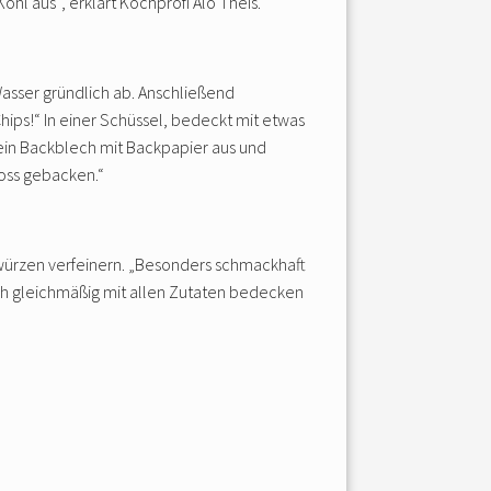
ohl aus“, erklärt Kochprofi Alo Theis.
asser gründlich ab. Anschließend
Chips!“ In einer Schüssel, bedeckt mit etwas
i ein Backblech mit Backpapier aus und
ross gebacken.“
würzen verfeinern. „Besonders schmackhaft
ach gleichmäßig mit allen Zutaten bedecken