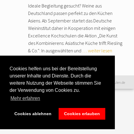
Ideale Begleitung gesucht? Weine aus
Deutschland passen perfekt zu den Küchen
Asiens. Ab September startet das Deutsche
Weininstitut daher in Kooperation mit einigen
Excellence Kochschulen die Aktion „Die Kunst
des Kombinierens: Asiatische Küche trifft Riesling
& Co.“: In ausgewählten und
… weiter lesen
Cookies helfen uns bei der Bereitstellung
unserer Inhalte und Dienste. Durch die
Datenschutzerklärung
|
©2016 www.excellence-kochschulen.de
weitere Nutzung der Webseite stimmen Sie
Teilnahmebedingungen
|
der Verwendung von Cookies zu.
Haftungsausschluss
|
Impressum &
Mehr erfahren
Bildnachweise
Cookies ablehnen
Cookies erlauben