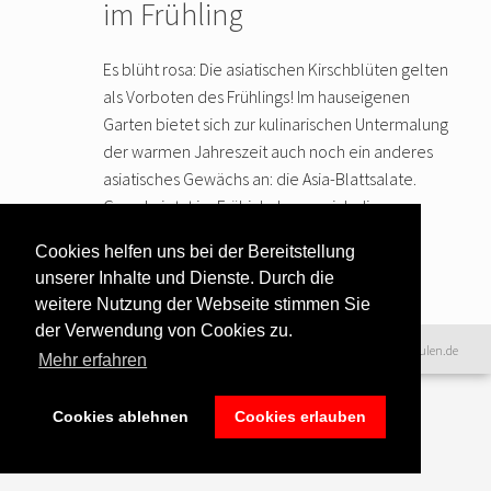
im Frühling
Es blüht rosa: Die asiatischen Kirschblüten gelten
als Vorboten des Frühlings! Im hauseigenen
Garten bietet sich zur kulinarischen Untermalung
der warmen Jahreszeit auch noch ein anderes
asiatisches Gewächs an: die Asia-Blattsalate.
Gerade jetzt im Frühjahr lassen sich die
pflegeleichten Lieblinge
… weiter lesen
Cookies helfen uns bei der Bereitstellung
unserer Inhalte und Dienste. Durch die
weitere Nutzung der Webseite stimmen Sie
der Verwendung von Cookies zu.
Datenschutzerklärung
|
©2016 www.excellence-kochschulen.de
Mehr erfahren
Teilnahmebedingungen
|
Haftungsausschluss
|
Impressum &
Bildnachweise
Cookies ablehnen
Cookies erlauben