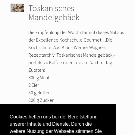
Toskanisches
Mandelgebäck
Die Empfehlung der Woch stammt dieses Mal aus
der Excellence Kochschule Gourmet…Die
Kochschule. Aus Klaus-Werner Wagners
Rezeptarchiv: Toskanisches Mandelgebäck –
perfekt zu Kaffee oder Tee am Nachmittag.
Zutaten:
300 g Mehl
2 Eier
60 g Butter
200 g Zucker
1 Vanilleschote
Abrieb einer Bio-Zitrone
Cookies helfen uns bei der Bereitstellung
100 g Mandeln gehackt
unserer Inhalte und Dienste. Durch die
75
… weiter lesen
weitere Nutzung der Webseite stimmen Sie