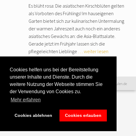
Es blüht rosa: Die asiatischen Kirschblüten gelten
als Vorboten des Frühlings! Im hauseigenen
Garten bietet sich zur kulinarischen Untermalung
der warmen Jahreszeit auch noch ein anderes
asiatisches Gewächs an: die Asia-Blattsalate.
Gerade jetzt im Frühjahr lassen sich die
pflegeleichten Lieblinge
… weiter lesen
Cookies helfen uns bei der Bereitstellung
unserer Inhalte und Dienste. Durch die
Datenschutzerklärung
|
©2016 www.excellence-kochschulen.de
weitere Nutzung der Webseite stimmen Sie
Teilnahmebedingungen
|
der Verwendung von Cookies zu.
Haftungsausschluss
|
Impressum &
Mehr erfahren
Bildnachweise
Cookies ablehnen
Cookies erlauben