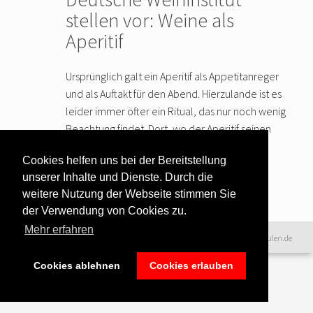
stellen vor: Weine als
Aperitif
Ursprünglich galt ein Aperitif als Appetitanreger
und als Auftakt für den Abend. Hierzulande ist es
leider immer öfter ein Ritual, das nur noch wenig
Beachtung findet. Dort, wo der Aperitif seinen
Ursprung hat, wird es immer noch in vollen
Cookies helfen uns bei der Bereitstellung
Zügen
… weiter lesen
unserer Inhalte und Dienste. Durch die
weitere Nutzung der Webseite stimmen Sie
der Verwendung von Cookies zu.
Mehr erfahren
Datenschutzerklärung
|
©2016 www.excellence-kochschulen.de
Teilnahmebedingungen
|
Haftungsausschluss
|
Impressum &
Cookies ablehnen
Cookies erlauben
Bildnachweise