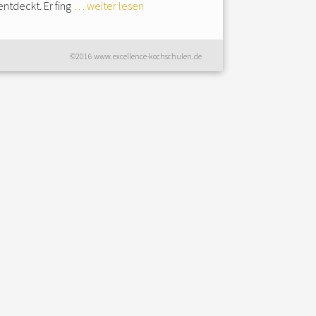
entdeckt. Er fing
… weiter lesen
©2016 www.excellence-kochschulen.de