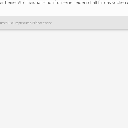
rrheiner Alo Theis hat schon früh seine Leidenschaft für das Kochen 
usschluss
|
Impressum & Bildnachweise