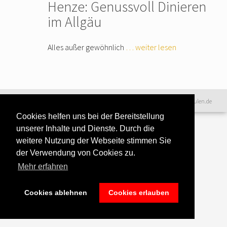
Henze: Genussvoll Dinieren
im Allgäu
Alles außer gewöhnlich
… weiter lesen
Datenschutzerklärung
|
©2016 www.excellence-kochschulen.de
Teilnahmebedingungen
|
Cookies helfen uns bei der Bereitstellung
Haftungsausschluss
|
Impressum &
unserer Inhalte und Dienste. Durch die
Bildnachweise
weitere Nutzung der Webseite stimmen Sie
der Verwendung von Cookies zu.
Mehr erfahren
Cookies ablehnen
Cookies erlauben