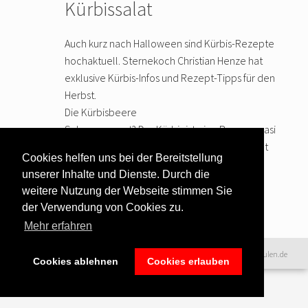
Kürbissalat
Auch kurz nach Halloween sind Kürbis-Rezepte
hochaktuell. Sternekoch Christian Henze hat
exklusive Kürbis-Infos und Rezept-Tipps für den
Herbst.
Die Kürbisbeere
Schon gewusst? Der Kürbis ist eine Beere, quasi
die größte überhaupt. Beerenfrüchte erkennt
Cookies helfen uns bei der Bereitstellung
man daran, dass die Samen im Fruchtfleisch
unserer Inhalte und Dienste. Durch die
eingelegt sind,
… weiter lesen
weitere Nutzung der Webseite stimmen Sie
der Verwendung von Cookies zu.
Mehr erfahren
Datenschutzerklärung
|
©2016 www.excellence-kochschulen.de
Cookies ablehnen
Cookies erlauben
Teilnahmebedingungen
|
Haftungsausschluss
|
Impressum &
Bildnachweise