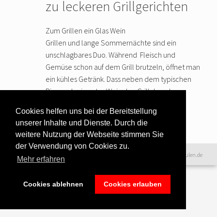
zu leckeren Grillgerichten
Zum Grillen ein Glas Wein
Grillen und lange Sommernächte sind ein
unschlagbares Duo. Während Fleisch und
Gemüse schon auf dem Grill brutzeln, öffnet man
ein kühles Getränk. Dass neben dem typischen
Bier auch ein guter Wein den Grillabend
abrundet, erwarten die
… weiter lesen
Cookies helfen uns bei der Bereitstellung
unserer Inhalte und Dienste. Durch die
weitere Nutzung der Webseite stimmen Sie
der Verwendung von Cookies zu.
Datenschutzerklärung
|
©2016 www.excellence-kochschulen.de
Mehr erfahren
Teilnahmebedingungen
|
Haftungsausschluss
|
Impressum &
Bildnachweise
Cookies ablehnen
Cookies erlauben