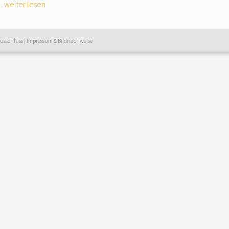
 weiter lesen
usschluss
|
Impressum & Bildnachweise