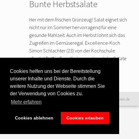
Bunte Herbstsalate
Her mit dem frischen Grünzeug! Salat eignet sich
nicht nur im Sommer hervorragend für eine
gesunde Mahlzeit. Auch im Herbst lohnt sich das
Zugreifen im Gemüseregal. Excellence-Koch
Simon Schlachter (23) von der Kochschule
„Cookst Du!“ in Eppelheim verrät, welche Salate
… weiter lesen
Cookies helfen uns bei der Bereitstellung
unserer Inhalte und Dienste. Durch die
weitere Nutzung der Webseite stimmen Sie
der Verwendung von Cookies zu.
Datenschutzerklärung
|
©2016 www.excellence-kochschulen.de
Mehr erfahren
Teilnahmebedingungen
|
Haftungsausschluss
|
Impressum &
Bildnachweise
Cookies ablehnen
Cookies erlauben