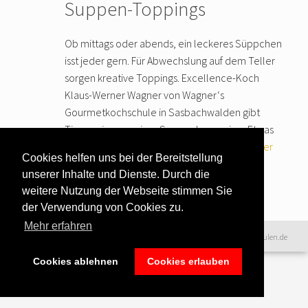
Suppen-Toppings
Ob mittags oder abends, ein leckeres Süppchen
isst jeder gern. Für Abwechslung auf dem Teller
sorgen kreative Toppings. Excellence-Koch
Klaus-Werner Wagner von Wagner‘s
Gourmetkochschule in Sasbachwalden gibt
Tipps, wie man einer Suppe das gewisse Etwas
verleiht. Von frittierten Kräutern über
… weiter
Cookies helfen uns bei der Bereitstellung
lesen
unserer Inhalte und Dienste. Durch die
weitere Nutzung der Webseite stimmen Sie
der Verwendung von Cookies zu.
Mehr erfahren
Datenschutzerklärung
|
©2016 www.excellence-kochschulen.de
Teilnahmebedingungen
|
Cookies ablehnen
Cookies erlauben
Haftungsausschluss
|
Impressum &
Bildnachweise