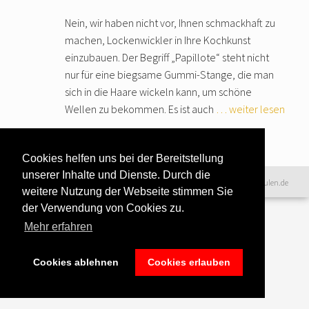
Nein, wir haben nicht vor, Ihnen schmackhaft zu
machen, Lockenwickler in Ihre Kochkunst
einzubauen. Der Begriff „Papillote“ steht nicht
nur für eine biegsame Gummi-Stange, die man
sich in die Haare wickeln kann, um schöne
Wellen zu bekommen. Es ist auch
… weiter lesen
Cookies helfen uns bei der Bereitstellung
unserer Inhalte und Dienste. Durch die
Datenschutzerklärung
|
©2016 www.excellence-kochschulen.de
weitere Nutzung der Webseite stimmen Sie
Teilnahmebedingungen
|
der Verwendung von Cookies zu.
Haftungsausschluss
|
Impressum &
Bildnachweise
Mehr erfahren
Cookies ablehnen
Cookies erlauben