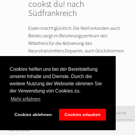
cookst du! nach
Südfrankreich
Essen macht glücklich. Die Welt erkunden auch.
Beides sorgt im Belohnungszentrum des
Mittelhirns für die Aktivierung des
Neurotransmitters Dopamin, auch Glückshormon
genannt. Für besonders viel Dopamin ist also
gesorgt, wenn Essen und Reisen kombiniert
Cookies helfen uns bei der Bereitstellung
werden. Die Kochschule cookst du! bietet
…
unserer Inhalte und Dienste. Durch die
weiter lesen
weitere Nutzung der Webseite stimmen Sie
der Verwendung von Cookies zu.
Mehr erfahren
Datenschutzerklärung
|
©2016 www.excellence-kochschulen.de
Cookies ablehnen
Cookies erlauben
Teilnahmebedingungen
|
Haftungsausschluss
|
Impressum &
Bildnachweise