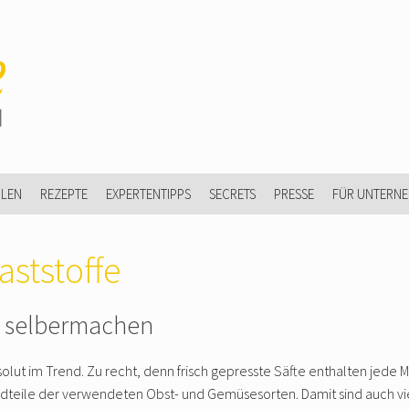
ULEN
REZEPTE
EXPERTENTIPPS
SECRETS
PRESSE
FÜR UNTERN
aststoffe
 selbermachen
olut im Trend. Zu recht, denn frisch gepresste Säfte enthalten jede 
dteile der verwendeten Obst- und Gemüsesorten. Damit sind auch vi