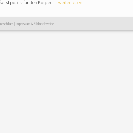
ßerst positiv für den Körper
… weiter lesen
usschluss
|
Impressum & Bildnachweise